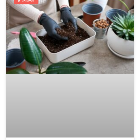
BioFlower