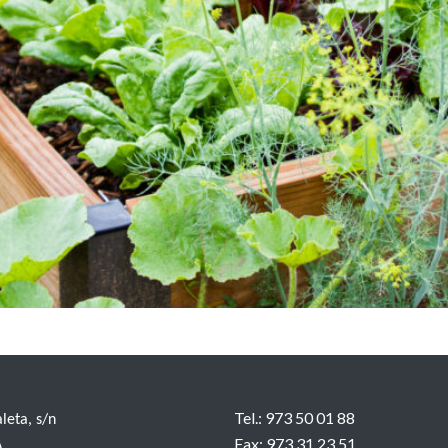
dar tu huerto y jardín de manera sostenible.
Tel.: 973 50 01 88
aleta, s/n
Fax: 973 31 23 51
A