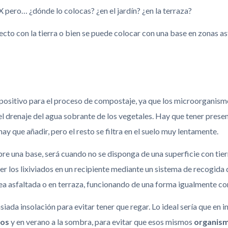
ro… ¿dónde lo colocas? ¿en el jardín? ¿en la terraza?
to con la tierra o bien se puede colocar con una base en zonas asf
 positivo para el proceso de compostaje, ya que los microorganismo
 el drenaje del agua sobrante de los vegetales. Hay que tener prese
ay que añadir, pero el resto se filtra en el suelo muy lentamente.
re una base, será cuando no se disponga de una superficie con tie
r los lixiviados en un recipiente mediante un sistema de recogida d
ea asfaltada o en terraza, funcionando de una forma igualmente cor
ada insolación para evitar tener que regar. Lo ideal sería que en in
mos
y en verano a la sombra, para evitar que esos mismos
organis