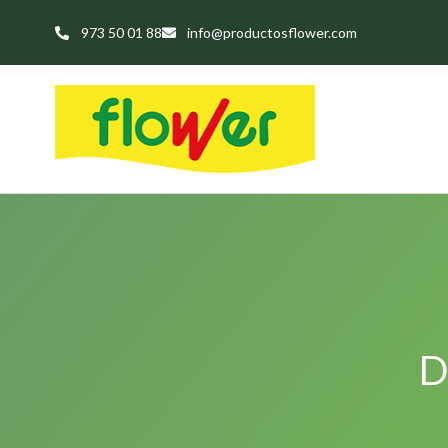
973 50 01 88
info@productosflower.com
D