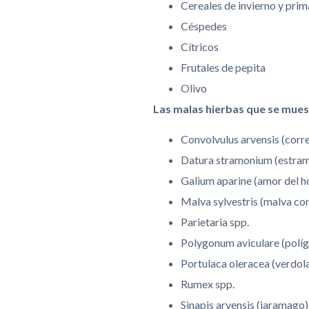
Cereales de invierno y pri
Céspedes
Cítricos
Frutales de pepita
Olivo
Las malas hierbas que se mues
Convolvulus arvensis (corr
Datura stramonium (estra
Galium aparine (amor del h
Malva sylvestris (malva c
Parietaria spp.
Polygonum aviculare (polí
Portulaca oleracea (verdol
Rumex spp.
Sinapis arvensis (jaramago)