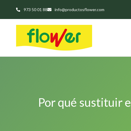
973 50 01 88
info@productosflower.com
Por qué sustituir e