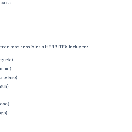
mavera
tran más sensibles a HERBITEX incluyen:
egüela)
monio)
ortelano)
omún)
gono)
aga)