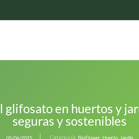
l glifosato en huertos y ja
seguras y sostenibles
BioFlower
Huerto
Jardín
05/06/2025
Categoría:
,
,