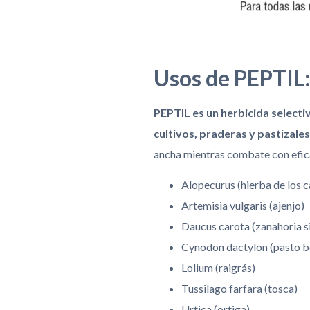
Usos de PEPTIL:
PEPTIL es un herbicida select
cultivos, praderas y pastizales
ancha mientras combate con efica
Alopecurus (hierba de los 
Artemisia vulgaris (ajenjo)
Daucus carota (zanahoria si
Cynodon dactylon (pasto 
Lolium (raigrás)
Tussilago farfara (tosca)
Urtica (ortiga)