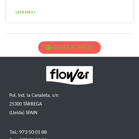
LEER MÁS »
VOLVER AL INICIO
Pol. Ind. la Canaleta, s/n
25300 TÀRREGA
(Lleida) SPAIN
Tel.: 973 50 01 88