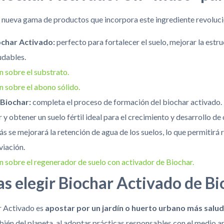
nueva gama de productos que incorpora este ingrediente revoluci
ochar Activado:
perfecto para fortalecer el suelo, mejorar la estr
udables.
n sobre el substrato.
n sobre el abono sólido.
 Biochar:
completa el proceso de formación del biochar activado. 
 y obtener un suelo fértil ideal para el crecimiento y desarrollo de 
s se mejorará la retención de agua de los suelos, lo que permitirá 
viación.
n sobre el regenerador de suelo con activador de Biochar.
as elegir Biochar Activado de B
r Activado es
apostar por un jardín o huerto urbano más salud
bién del planeta, al adoptar prácticas responsables con el medio 