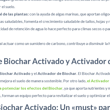
el suelo.
l de las plantas:
con la ayuda de algas marinas, que aportan olig
as saludables, fomenta el crecimiento saludable de tallos, hojas y r
idad de retención de agua lo hace perfecto para climas secos o pa
al actuar como un sumidero de carbono, contribuye a disminuir la 
e Biochar Activado y Activador 
Biochar Activado
y el
Activador de Biochar
. El Biochar Activado
ejora el suelo de manera sostenible. Por otro lado,
el Activador 
 potenciar los efectos del Biochar
, ya que aporta nutrientes 
 forman un equipo perfecto para revitalizar el suelo y optimizar el
iochar Activado: Un «must» para