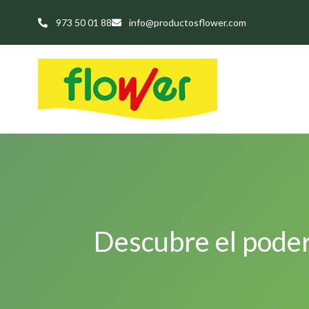
973 50 01 88
info@productosflower.com
Descubre el poder 