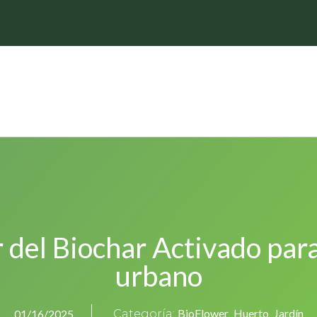
del Biochar Activado para
urbano
BioFlower
Huerto
Jardín
01/16/2025
Categoría:
,
,