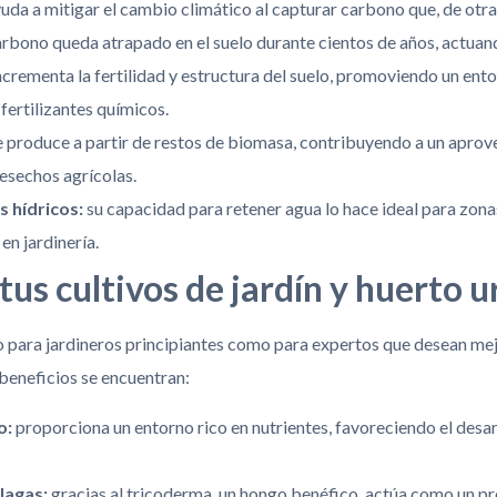
uda a mitigar el cambio climático al capturar carbono que, de otr
arbono queda atrapado en el suelo durante cientos de años, actu
ncrementa la fertilidad y estructura del suelo, promoviendo un ento
fertilizantes químicos.
 produce a partir de restos de biomasa, contribuyendo a un aprov
esechos agrícolas.
 hídricos:
su capacidad para retener agua lo hace ideal para zona
en jardinería.
tus cultivos de jardín y huerto 
o para jardineros principiantes como para expertos que desean mejo
 beneficios se encuentran:
o:
proporciona un entorno rico en nutrientes, favoreciendo el desar
lagas:
gracias al tricoderma, un hongo benéfico, actúa como un pr