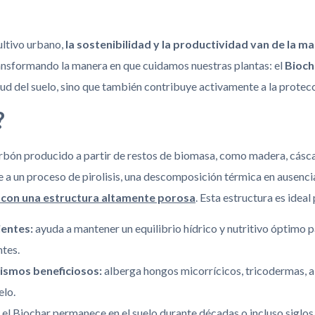
cultivo urbano,
la sostenibilidad y la productividad van de la m
ransformando la manera en que cuidamos nuestras plantas: el
Bioch
ud del suelo, sino que también contribuye activamente a la protec
?
rbón producido a partir de restos de biomasa, como madera, cásca
e a un proceso de pirolisis, una descomposición térmica en ausenc
o con una estructura altamente porosa
. Esta estructura es ideal
ientes:
ayuda a mantener un equilibrio hídrico y nutritivo óptimo p
ntes.
ismos beneficiosos:
alberga hongos micorrícicos, tricodermas, a
elo.
el Biochar permanece en el suelo durante décadas o incluso siglos,