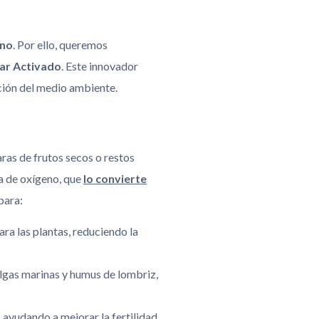
ano
. Por ello, queremos
ar Activado
. Este innovador
ción del medio ambiente.
ras de frutos secos o restos
ia de oxígeno, que
lo convierte
 para:
ara las plantas, reduciendo la
lgas marinas y humus de lombriz,
 ayudando a mejorar la fertilidad