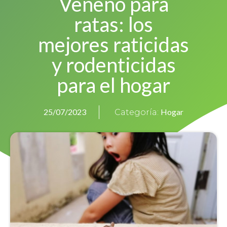
Veneno para
ratas: los
mejores raticidas
y rodenticidas
para el hogar
Hogar
25/07/2023
Categoría: