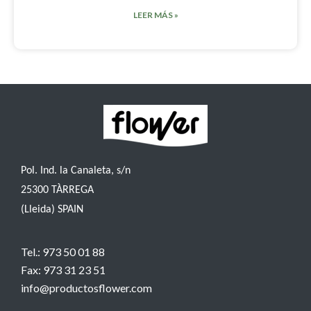
LEER MÁS »
Pol. Ind. la Canaleta, s/n
25300 TÀRREGA
(Lleida) SPAIN
Tel.: 973 50 01 88
Fax: 973 31 23 51
info@productosflower.com