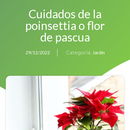
Cuidados de la
poinsettia o flor
de pascua
Jardín
29/12/2022
Categoría: